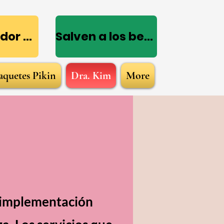
Iniciar sesi
Patrocinador de TIC
Salven a los bebés
aquetes Pikin
Dra. Kim
More
e implementación