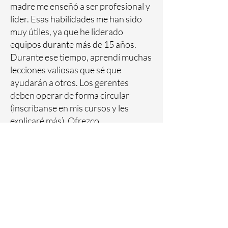
madre me enseñó a ser profesional y
líder. Esas habilidades me han sido
muy útiles, ya que he liderado
equipos durante más de 15 años.
Durante ese tiempo, aprendí muchas
lecciones valiosas que sé que
ayudarán a otros. Los gerentes
deben operar de forma circular
(inscríbanse en mis cursos y les
explicaré más). Ofrezco
conocimientos valiosos y
experiencias interactivas a los
líderes.
Conocer tu por qué... y tu por
qué no.