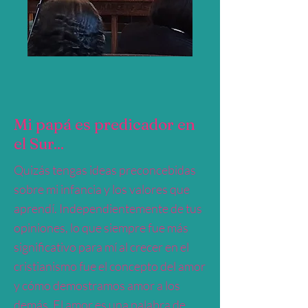
Mi papá es predicador en
el Sur...
Quizás tengas ideas preconcebidas
sobre mi infancia y los valores que
aprendí. Independientemente de tus
opiniones, lo que siempre fue más
significativo para mí al crecer en el
cristianismo fue el concepto del amor
y cómo demostramos amor a los
demás. El amor es una palabra de