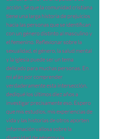
acción. Sé que la comunidad cristiana
tiene una larga historia de prejuicios
hacia las personas que se identifican
con un género distinto al masculino y
el femenino. Reflexionar sobre la
sexualidad, el género, la salud mental
y la iglesia puede ser un tema
delicado para muchas personas. En
mi afán por comprender
verdaderamente esta intersección,
dediqué los últimos diez años a
investigar precisamente eso. Espero
que mis estudios, mis experiencias de
vida y las historias de otros aporten
información valiosa sobre la
diversidad de género y la