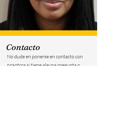
Contacto
No dude en ponerse en contacto con
nosotros si tiene alguna pregunta o
desea un presupuesto.
rlomax-cook@magnifiedigc.com
MIGCare
Raleigh, NC
kterry@magnifiedigc.com