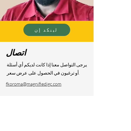
لينكد إن
اتصال
يرجى التواصل معنا إذا كانت لديكم أي أسئلة
أو ترغبون في الحصول على عرض سعر.
fkoroma@magnifiedigc.com
MIGCare
Raleigh, NC
kterry@magnifiedigc.com
(984) 237-2369