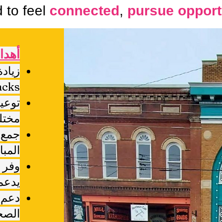
 to feel
connected
,
pursue opport
أهدا
cks]
توعية
مختل
جمع ا
المبا
وفر 
يدعم 
دعم م
الص