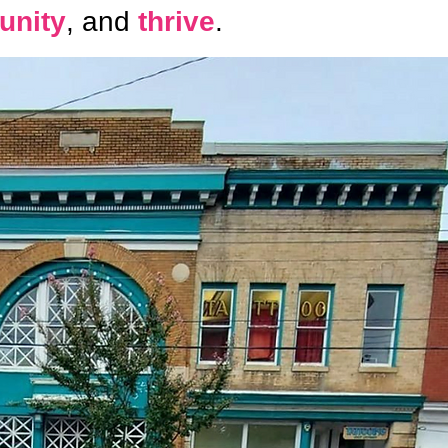
unity
, and
thrive
.