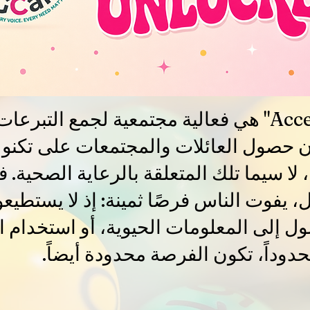
فعالية "Access Unlocked" هي فعالية مجتمعية لجمع 
ن حصول العائلات والمجتمعات على تكنول
 لا سيما تلك المتعلقة بالرعاية الصحية. 
ال، يفوت الناس فرصًا ثمينة: إذ لا يستطي
صول إلى المعلومات الحيوية، أو استخدام ا
وداً، تكون الفرصة محدودة أيضاً.