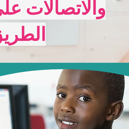
والاتصالات عل
الطري