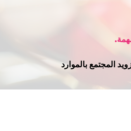
همة.
يد المجتمع بالموارد