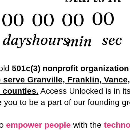
00
00
00
00
days
hours
sec
min
 old
501c(3) nonprofit organization
 serve Granville, Franklin, Vance
counties.
Access Unlocked is in its
e you to be a part of our founding g
to
empower people
with the
techno