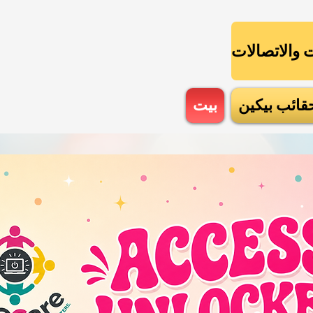
قائب بيكين
بيت