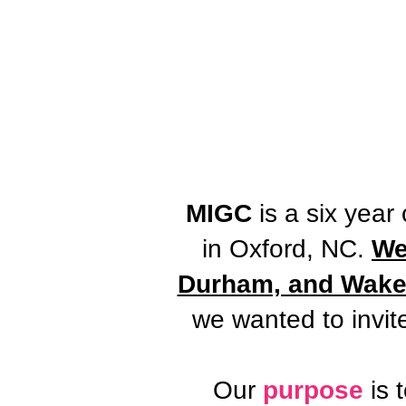
MIGC
is a six year
in Oxford, NC.
We
Durham, and Wake 
we wanted to invit
Our
purpose
is 