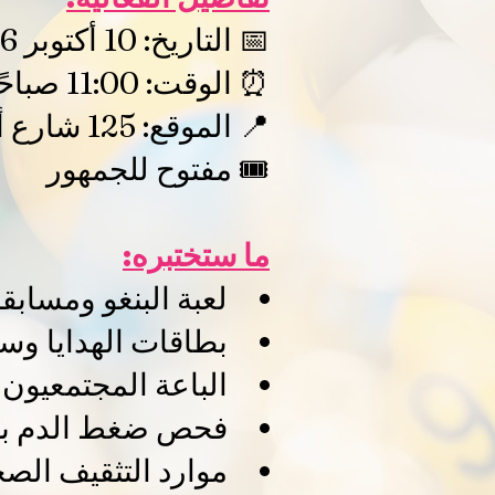
📅 التاريخ: 10 أكتوبر 2026
⏰ الوقت: 11:00 صباحًا - 7:00 مساءً (بالتوقيت الشرقي القياسي)
📍 الموقع: 125 شارع أورانج، أكسفورد، كارولاينا الشمالية 27565
🎟️ مفتوح للجمهور
ما ستختبره:
لعبة البنغو ومسابق
بطاقات الهدايا وسلا
الباعة المجتمعيون
فحص ضغط الدم ب
موارد التثقيف الصح