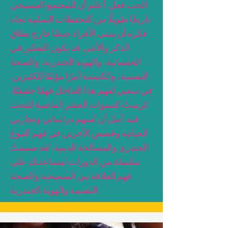
الحب فعل. أعلم أن للمجتمع المسيحي
تاريخًا طويلًا من التحفظات السلبية تجاه
فكرة أن يتبنى الأفراد جنسًا خارج نطاق
الذكر والأنثى. قد يكون التفكير في
الجنسانية، والهوية الجندرية، والصحة
النفسية، والكنيسة أمرًا مؤلمًا للكثيرين.
في سعيي لفهم هذا التداخل فهمًا حقيقيًا،
كرستُ السنوات العشر الماضية للبحث
فيه. آمل أن تُسهم دراساتي وتجاربي
الحياتية وقصص الآخرين في فهم التنوع
الجندري والمصالحة الدينية. لقد صممتُ
سلسلة من الدورات لمساعدتك على
فهم العلاقة بين المسيحية والصحة
النفسية والهوية الجندرية.